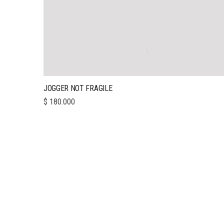
JOGGER NOT FRAGILE
$
180.000
CONTÁCTAME
+57 3046759664
Info@manoroz.com